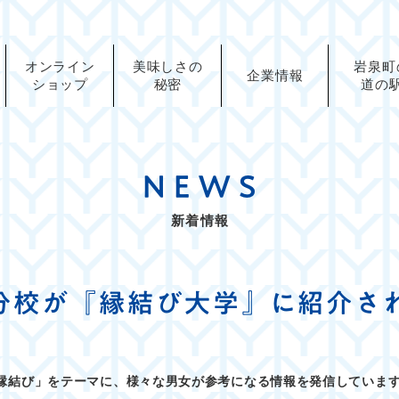
オンライン
美味しさの
岩泉町
企業情報
ショップ
秘密
道の
乳製品･スキンケア
龍泉洞の水･その他
NEWS
新着情報
分校が『縁結び大学』に紹介さ
縁結び」をテーマに、様々な男女が参考になる情報を発信していま