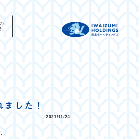
の
駅
れました！
2021/11/24
す。